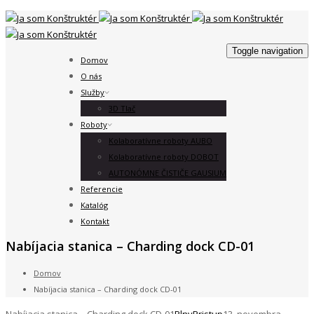
Toggle navigation
Domov
O nás
Služby
3D Tlač
Roboty
Kolaboratívne roboty AUBO
Kolaboratívne roboty DOBOT
AUTONÓMNE ČISTIČE GAUSIUM
Referencie
Katalóg
Kontakt
Nabíjacia stanica – Charding dock CD-01
Domov
Nabíjacia stanica – Charding dock CD-01
Nabíjacia stanica – Charding dock CD-01
PlnyPristup
13. novembra