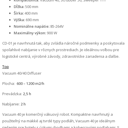
Dĺžka:
500 mm
Šírka:
400 mm
Výška:
690 mm
Nominálne napätie:
85-264
V
Maximálny výkon:
900 W
CD-01 je navrhnutá tak, aby zvládla náročné podmienky a poskytovala
spoľahlivé nabíjanie v rôznych prostrediach. Je ideálnou voľbou pre
logistické centrá, výrobné závody, zdravotnícke zariadenia a ďalšie.
Top
Vacuum 40/40 Diffuser
Plocha:
600 – 1200 m2/h
Prevádzka:
2,5 h
Nabíjanie:
2 h
Vacuum 40 je komerčný vákuový robot. Kompaktne navrhnutý a
použiteľný na mäkké aj tvrdé typy podláh, Vacuum 40 je ideálnym
riešením pre hotely s úzkymi chodbami a kobercovými podlahami. S