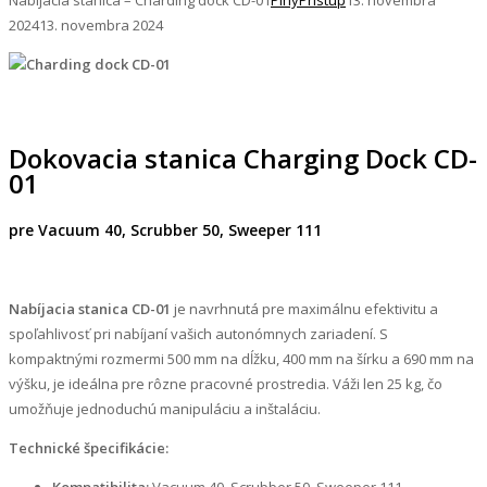
2024
13. novembra 2024
Dokovacia stanica Charging Dock CD-
01
pre Vacuum 40, Scrubber 50, Sweeper 111
Nabíjacia stanica CD-01
je navrhnutá pre maximálnu efektivitu a
spoľahlivosť pri nabíjaní vašich autonómnych zariadení. S
kompaktnými rozmermi 500 mm na dĺžku, 400 mm na šírku a 690 mm na
výšku, je ideálna pre rôzne pracovné prostredia. Váži len 25 kg, čo
umožňuje jednoduchú manipuláciu a inštaláciu.
Technické špecifikácie:
Kompatibilita:
Vacuum 40, Scrubber 50, Sweeper 111