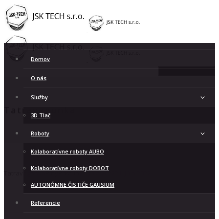
Domov
Toggle navigation
O nás
Služby
Tatravagonka
3D Tlač
Roboty
Kolaboratívne roboty AUBO
Kolaboratívne roboty DOBOT
Tatravagonka
PlnyPristup
21. júla 2022
21. júla 2022
AUTONÓMNE ČISTIČE GAUSIUM
Referencie