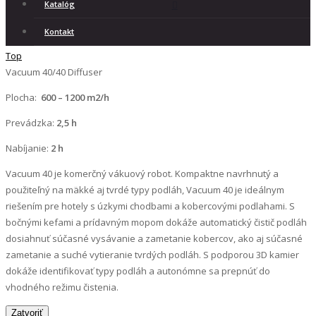
Katalóg
Kontakt
Top
Vacuum 40/40 Diffuser
Plocha:
600 – 1200 m2/h
Prevádzka:
2,5 h
Nabíjanie:
2 h
Vacuum 40 je komerčný vákuový robot. Kompaktne navrhnutý a
použiteľný na mäkké aj tvrdé typy podláh, Vacuum 40 je ideálnym
riešením pre hotely s úzkymi chodbami a kobercovými podlahami. S
bočnými kefami a prídavným mopom dokáže automatický čistič podláh
dosiahnuť súčasné vysávanie a zametanie kobercov, ako aj súčasné
zametanie a suché vytieranie tvrdých podláh. S podporou 3D kamier
dokáže identifikovať typy podláh a autonómne sa prepnúť do
vhodného režimu čistenia.
Zatvoriť